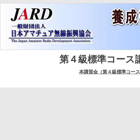
第４級標準コース
本講習会（第４級標準コース