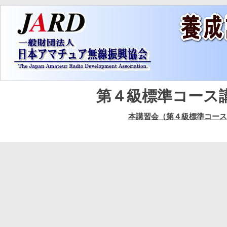
第４級標準コース
本講習会（第４級標準コース