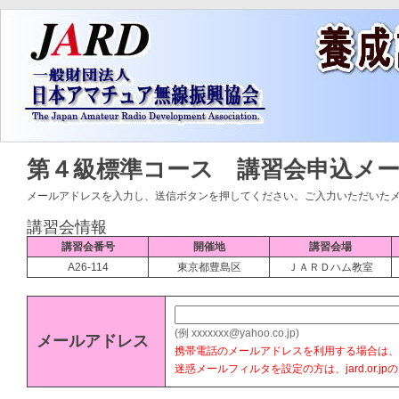
第４級標準コース 講習会申込メ
メールアドレスを入力し、送信ボタンを押してください。ご入力いただいたメ
講習会情報
講習会番号
開催地
講習会場
A26-114
東京都豊島区
ＪＡＲＤハム教室
(例 xxxxxxx@yahoo.co.jp)
メールアドレス
携帯電話のメールアドレスを利用する場合は、@j
迷惑メールフィルタを設定の方は、jard.or