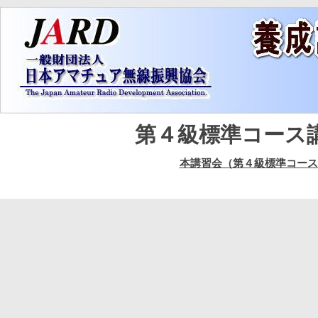
第４級標準コース
本講習会（第４級標準コース