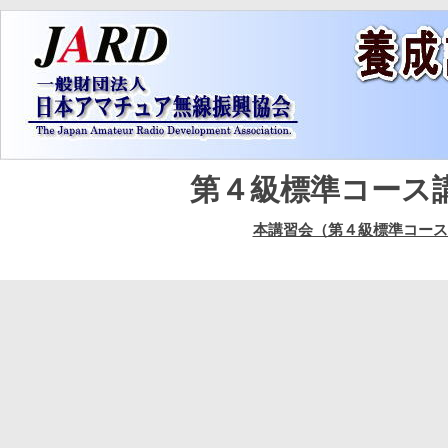
第４級標準コース
本講習会（第４級標準コース