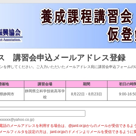
ス 講習会申込メールアドレス登録
ンを押してください。ご入力いただいたメールアドレス宛に講習会申込フォームのU
開催地
講習会場
期間
初日の時
静岡県立科学技術高等学
県静岡市
8月22日・8月23日
9:00-16:5
校
xxxxxx@yahoo.co.jp)
電話のメールアドレスを利用する場合は、@jard.or.jpからのメールが受信できる
メールフィルタを設定の方は、jard.or.jpのドメインよりメールを受信できるよう