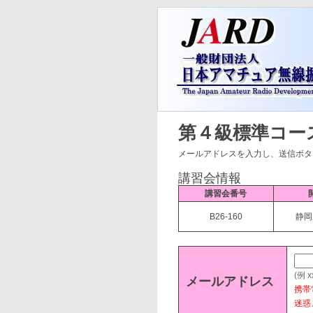
第４級標準コー
メールアドレスを入力し、送信ボタ
講習会情報
講習会番号
B26-160
静岡
(例 x
メールアドレス
携帯
迷惑