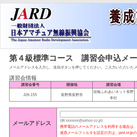
第４級標準コース 講習会申込メ
メールアドレスを入力し、送信ボタンを押してください。ご入力いただいたメ
講習会情報
講習会番号
開催地
講習会場
信毎ふれあいネット長野
J26-155
長野県長野市
本社
(例 xxxxxxx@yahoo.co.jp)
メールアドレス
携帯電話のメールアドレスを利用する場合は、@j
迷惑メールフィルタを設定の方は、jard.or